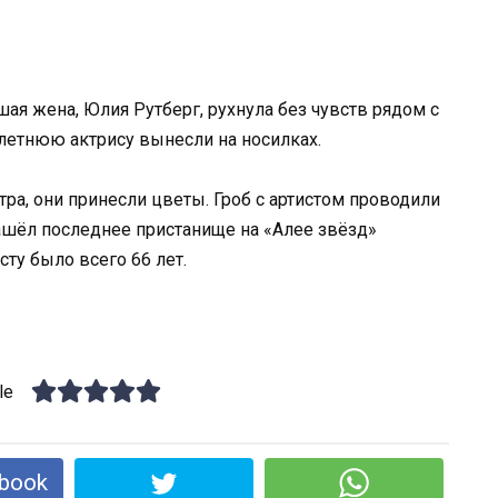
ая жена, Юлия Рутберг, рухнула без чувств рядом с
-летнюю актрису вынесли на носилках.
тра, они принесли цветы. Гроб с артистом проводили
ашёл последнее пристанище на «Алее звёзд»
ту было всего 66 лет.
le
book