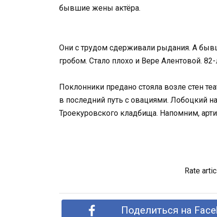
бывшие жены актёра.
Они с трудом сдерживали рыдания. А бывш
гробом. Стало плохо и Вере Алентовой. 82
Поклонники предано стояла возле стен теа
в последний путь с овациями. Лобоцкий н
Троекуровского кладбища. Напомним, артис
Rate artic
Поделиться на Face