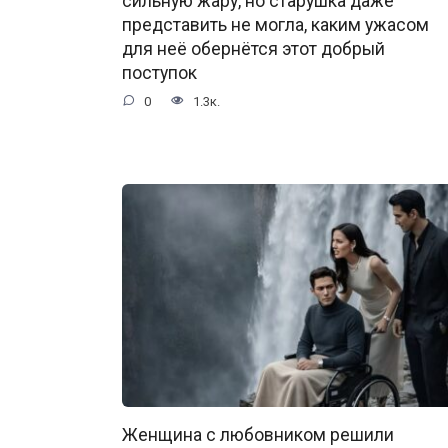
сильную жару, но старушка даже
представить не могла, каким ужасом
для неё обернётся этот добрый
поступок
0
1.3к.
Женщина с любовником решили