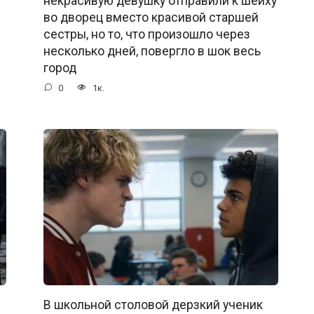
некрасивую девушку отправили к шейху
во дворец вместо красивой старшей
сестры, но то, что произошло через
несколько дней, повергло в шок весь
город
0
1к.
В школьной столовой дерзкий ученик