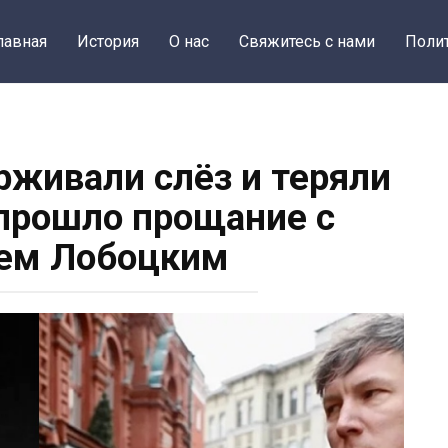
лавная
История
О нас
Свяжитесь с нами
Поли
живали слёз и теряли
 прошло прощание с
ем Лобоцким