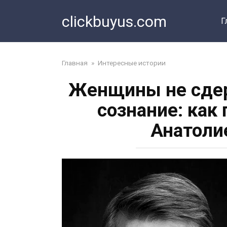
Перейти
clickbuyus.com
к
Г
контенту
Главная
»
Интересные истории
Женщины не сдер
сознание: как
Анатоли