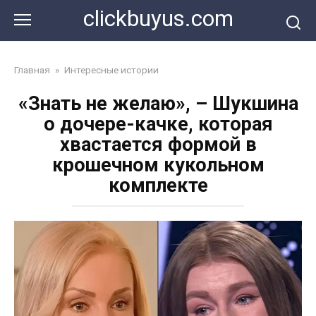
Перейти
clickbuyus.com
к
контенту
Главная
»
Интересные истории
«Знать не желаю», – Шукшина
о дочере-качке, которая
хвастается формой в
крошечном кукольном
комплекте